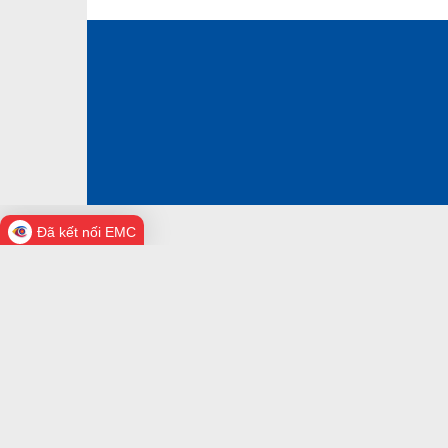
Trạm y tế
Đã kết nối EMC