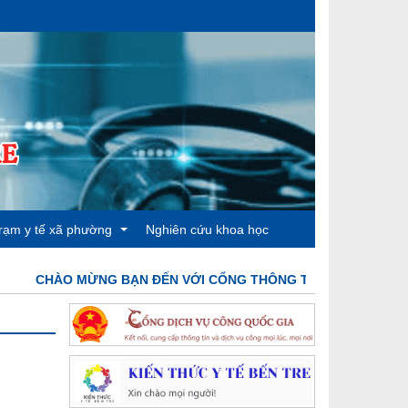
rạm y tế xã phường
Nghiên cứu khoa học
CHÀO MỪNG BẠN ĐẾN VỚI CỔNG THÔNG TIN ĐIỆN TỬ TRUNG
rạm y tế phường 4
rạm y tế phường 5
TYT
rạm y tế phường 6