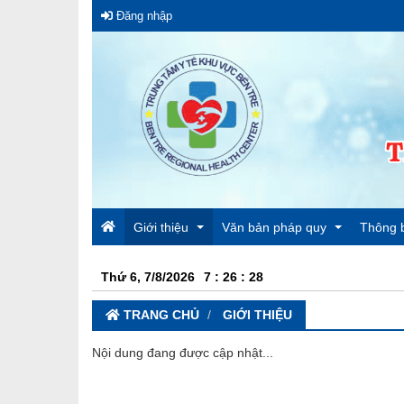
Đăng nhập
Giới thiệu
Văn bản pháp quy
Thông 
Thứ 6, 7/8/2026
7
:
26
:
28
Giới thiệu về trung tâm y tế
Luật
Thông 
TRANG CHỦ
GIỚI THIỆU
Cơ cấu tổ chức
Nghị định
Lãnh đạo trung tâm
Thông 
Nội dung đang được cập nhật...
Thông tư
Khoa Phòng
Thông 