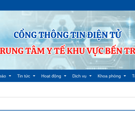
báo
Tin tức
Hoạt động
Dịch vụ
Khoa phòng
T
báo chung
Tin tức hoạt động ngành
Chi bộ
Bảo hiểm y tế
Phòng TC-HC
T
báo đấu thầu
Tin tức hoạt động Trung tâm Y tế
Chỉ đạo tuyến
Khám sức khỏe
Khoa YHCT&PHCN
T
báo tuyển dụng
Hoạt động chi đoàn
Tiêm Ngừa dịch vụ
Khoa Dược-TTB-V
T