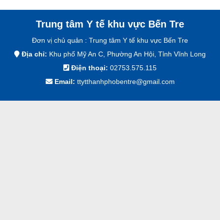
Công Đoàn cơ sở
Tư vấn online và đăng ký khám 
Khoa CSSSK
T
Trung tâm Y tế khu vực Bến Tre
Khoa XN - CĐHA
T
Đơn vị chủ quản :
Trung tâm Y tế khu vực Bến Tre
Khoa ATTP
T
Địa chỉ:
Khu phố Mỹ An C, Phường An Hội, Tỉnh Vĩnh Long
Phòng Dân Số
T
Điện thoại:
02753.575.115
Email:
ttytthanhphobentre@gmail.com
Khoa KSBT & HIV/
T
Phòng Kế hoạch – 
T
Khoa Khám bệnh
T
Phòng tài chính kế
T
Khoa YTCC&DD
T
T
T