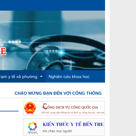
rạm y tế xã phường
Nghiên cứu khoa học
CHÀO MỪNG BẠN ĐẾN VỚI CỔNG THÔNG TIN ĐIỆN TỬ TRUN
rạm y tế phường 4
rạm y tế phường 5
TYT
rạm y tế phường 6