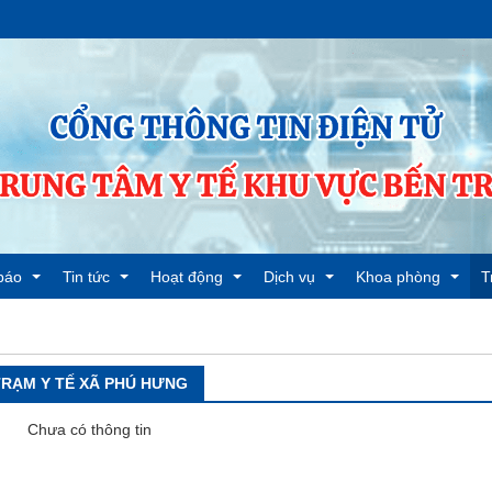
báo
Tin tức
Hoạt động
Dịch vụ
Khoa phòng
T
báo chung
Tin tức hoạt động ngành
Chi bộ
Bảo hiểm y tế
Phòng TC-HC
T
TRẠM Y TẾ XÃ PHÚ HƯNG
báo đấu thầu
Tin tức hoạt động Trung tâm Y tế
Chỉ đạo tuyến
Khám sức khỏe
Khoa YHCT&PHCN
T
Chưa có thông tin
báo tuyển dụng
Hoạt động chi đoàn
Tiêm Ngừa dịch vụ
Khoa Dược-TTB-V
T