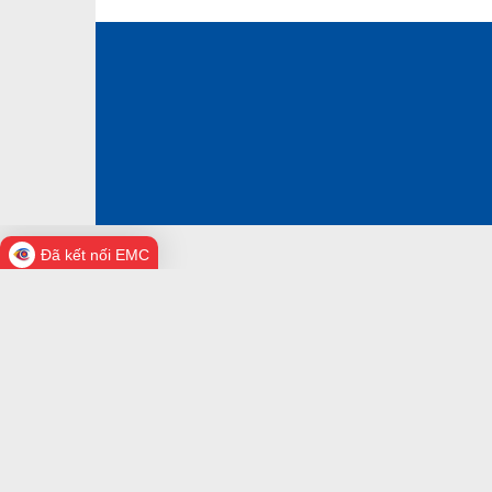
Trạm y tế
Đã kết nối EMC