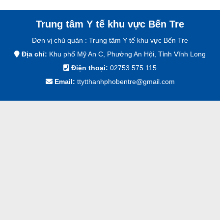
Công Đoàn cơ sở
Tư vấn online và đăng ký khám 
Khoa CSSSK
T
Trung tâm Y tế khu vực Bến Tre
Khoa XN - CĐHA
T
Đơn vị chủ quản :
Trung tâm Y tế khu vực Bến Tre
Khoa ATTP
T
Địa chỉ:
Khu phố Mỹ An C, Phường An Hội, Tỉnh Vĩnh Long
Phòng Dân Số
T
Điện thoại:
02753.575.115
Email:
ttytthanhphobentre@gmail.com
Khoa KSBT & HIV/
T
Phòng Kế hoạch – 
T
Khoa Khám bệnh
T
Phòng tài chính kế
T
Khoa YTCC&DD
T
T
T