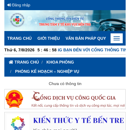
Đăng nhập
TRANG CHỦ
GIỚI THIỆU
VĂN BẢN PHÁP QUY
THÔNG 
Toggle
navigat
Thứ 6, 7/8/2026
CHÀO MỪNG BẠN ĐẾN VỚI CỔNG THÔNG TIN Đ
5
:
46
:
58
TRANG CHỦ
KHOA PHÒNG
PHÒNG KẾ HOẠCH – NGHIỆP VỤ
Chưa có thông tin